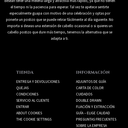
desean tener una melena larga y atractiva más rápido, ya que no tienen
el tiempo ni la paciencia para esperar. Tal vez te apetece sentirte
especialmente guapa con motivo de una celebración y optas por
ponerte un postizo que se puede retirar fácilmente al día siguiente. No
importa si deseas una extensión de cabello ocasional o si quieres un
cabello postizo que dure más tiempo, tenemos la alternativa que se
adapta a ti.
TIENDA
INFORMACIÓN
ENTREGA Y DEVOLUCIONES
ADJUNTOS DE GUÍA
QUEJAS
CARTA DE COLOR
CONDICIONES
CUIDADOS
SERVICIO AL CLIENTE
DOUBLE DRAWN
ENTRAR
FIJACIÓN Y EXTRACCIÓN
ABOUT COOKIES
GUÍA – ELIGE CALIDAD
THE COOKIE SETTINGS
PREGUNTAS FRECUENTES
SOBRE LA EMPRESA