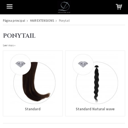
Página principal
HAIR EXTENSIONS
Ponytail
El producto ha sido añadido a su carrito
PONYTAIL
Leer mas »
Standard
Standard Natural wave