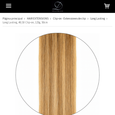
Página principal
HAIR EXTENSIONS
Clip-on - Extensiones de clip
Long Lasting
Long Lasting, #8/18 Clip-on, 125g, 50cm
El producto ha sido añadido a su carrito