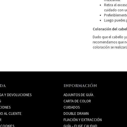
Retira el exce
cuidado con un
Preferiblemente
Luego puedes p
Coloración del cabe
Dado que el cabello y
recomendamos que no l
coloración se realizar
DA
INFORMACIÓN
GA Y DEVOLUCIONES
ADJUNTOS DE GUÍA
S
CARTA DE COLOR
CIONES
CUIDADOS
IO AL CLIENTE
DOUBLE DRAWN
R
FIJACIÓN Y EXTRACCIÓN
 COOKIES
GUÍA – ELIGE CALIDAD