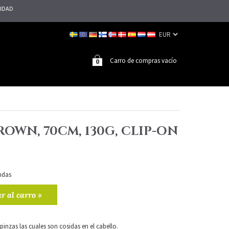
LIDAD
Carro de compras vacío
0
BROWN, 70CM, 130G, CLIP-ON
ndas
r al carro »
pinzas las cuales son cosidas en el cabello.