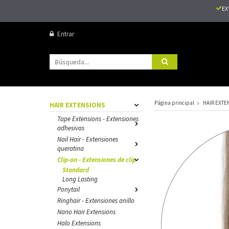
EX
Entrar
Página principal
HAIR EXTE
HAIR EXTENSIONS
Tape Extensions - Extensiones
adhesivas
Nail Hair - Extensiones
queratina
Clip-on - Extensiones de clip
Standard
Long Lasting
Ponytail
Ringhair - Extensiones anillo
Nano Hair Extensions
Halo Extensions