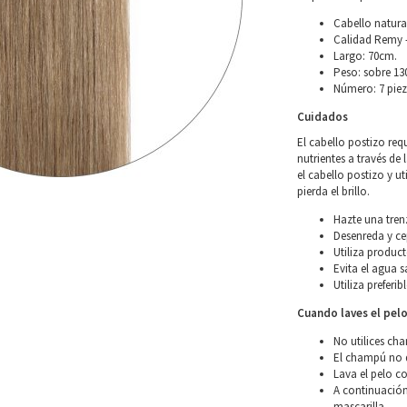
Cabello natura
Calidad Remy –
Largo: 70cm.
Peso: sobre 13
Número: 7 piez
Cuidados
El cabello postizo req
nutrientes a través de 
el cabello postizo y u
pierda el brillo.
Hazte una tren
Desenreda y ce
Utiliza product
Evita el agua s
Utiliza preferi
Cuando laves el pel
No utilices ch
El champú no d
Lava el pelo co
A continuación
mascarilla.