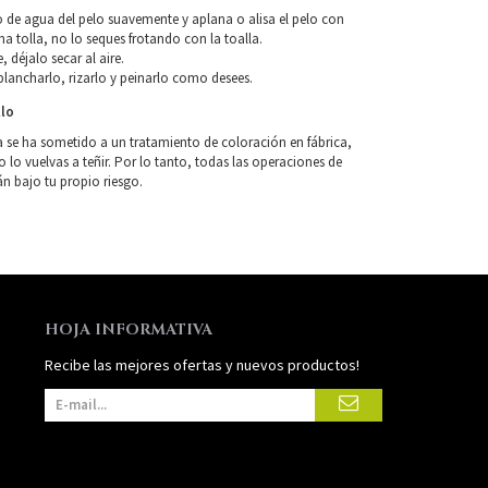
so de agua del pelo suavemente y aplana o alisa el pelo con
a tolla, no lo seques frotando con la toalla.
, déjalo secar al aire.
lancharlo, rizarlo y peinarlo como desees.
llo
a se ha sometido a un tratamiento de coloración en fábrica,
o vuelvas a teñir. Por lo tanto, todas las operaciones de
án bajo tu propio riesgo.
HOJA INFORMATIVA
Recibe las mejores ofertas y nuevos productos!