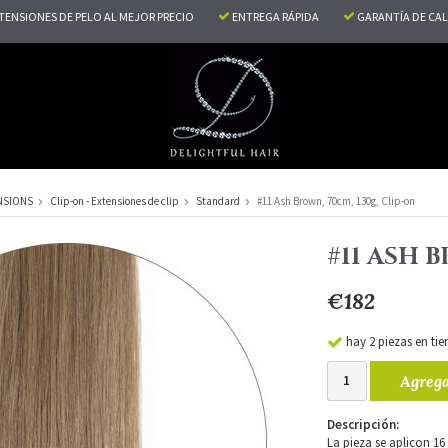
TENSIONES DE PELO AL MEJOR PRECIO
ENTREGA RÁPIDA
GARANTÍA DE CA
NSIONS
Clip-on - Extensiones de clip
Standard
#11 Ash Brown, 70cm, 130g, Clip-on
#11 ASH 
€182
hay 2 piezas en tie
Agrega
Descripción:
La pieza se aplicon 16 