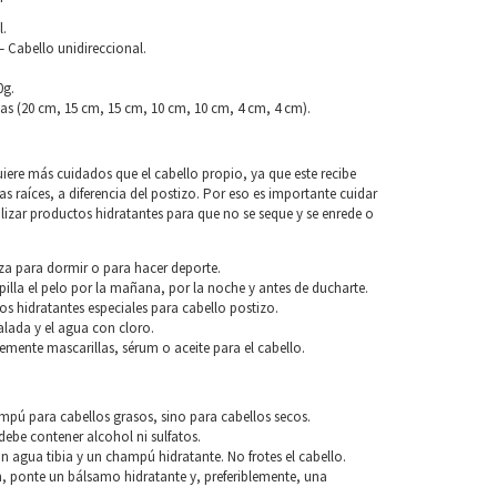
l.
 Cabello unidireccional.
0g.
as (20 cm, 15 cm, 15 cm, 10 cm, 10 cm, 4 cm, 4 cm).
uiere más cuidados que el cabello propio, ya que este recibe
las raíces, a diferencia del postizo. Por eso es importante cuidar
tilizar productos hidratantes para que no se seque y se enrede o
za para dormir o para hacer deporte.
pilla el pelo por la mañana, por la noche y antes de ducharte.
os hidratantes especiales para cabello postizo.
alada y el agua con cloro.
blemente mascarillas, sérum o aceite para el cabello.
o
ampú para cabellos grasos, sino para cabellos secos.
ebe contener alcohol ni sulfatos.
n agua tibia y un champú hidratante. No frotes el cabello.
, ponte un bálsamo hidratante y, preferiblemente, una