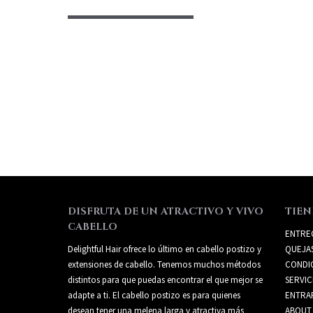
DISFRUTA DE UN ATRACTIVO Y VIVO
TIEN
CABELLO
ENTRE
Delightful Hair ofrece lo último en cabello postizo y
QUEJA
extensiones de cabello. Tenemos muchos métodos
CONDI
distintos para que puedas encontrar el que mejor se
SERVIC
adapte a ti. El cabello postizo es para quienes
ENTRA
desean tener una melena larga y atractiva más
ABOUT