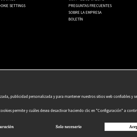
OKIE SETTINGS
PREGUNTAS FRECUENTES
SOBRE LA EMPRESA
BOLETÍN
ada, publicidad personalizada y para mantener nuestros sitios web confiables y se
 cookies permite y cuáles desea desactivar haciendo clic en "Configuración" a conti
uración
Solo necesario
Ace
2021 Delightful Hair