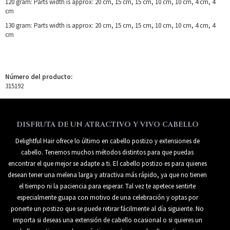
120 gram: Parts width is approx: 20 cm, 15 cm, 15 cm, 10 cm, 10 cm, 4 cm, 4
cm
130 gram: Parts width is approx: 20 cm, 15 cm, 15 cm, 10 cm, 10 cm, 4 cm, 4
cm
Número del producto:
315192
DISFRUTA DE UN ATRACTIVO Y VIVO CABELLO
Delightful Hair ofrece lo último en cabello postizo y extensiones de
cabello. Tenemos muchos métodos distintos para que puedas
encontrar el que mejor se adapte a ti. El cabello postizo es para quienes
desean tener una melena larga y atractiva más rápido, ya que no tienen
el tiempo ni la paciencia para esperar. Tal vez te apetece sentirte
especialmente guapa con motivo de una celebración y optas por
ponerte un postizo que se puede retirar fácilmente al día siguiente. No
importa si deseas una extensión de cabello ocasional o si quieres un