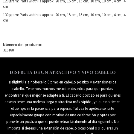
120 gram: Parts width is approx: 20 cm, 15 cm, 15 cm, 10 cm, 10 cm, 4 cm, 4
cm
130 gram: Parts width is approx: 20 cm, 15 cm, 15 cm, 10 cm, 10 cm, 4 cm, 4
cm
Número del producto:
316188
DISFRUTA DE UN ATRACTIVO Y VIVO CABELLO
Delightful Hair ofrece lo último en cabello postizo y extensiones de
cabello. Tenemos muchos métodos distintos para que puedas
encontrar el que mejor se adapte a ti. El cabello postizo es para quienes
desean tener una melena larga y atractiva más rápido, ya que no tienen
el tiempo ni la paciencia para esperar. Tal vez te apetece sentirte
especialmente guapa con motivo de una celebración y optas por
ponerte un postizo que se puede retirar fácilmente al día siguiente. No
importa si deseas una extensión de cabello ocasional o si quieres un