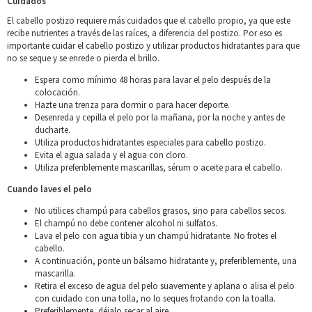
Cuidados
El cabello postizo requiere más cuidados que el cabello propio, ya que este
recibe nutrientes a través de las raíces, a diferencia del postizo. Por eso es
importante cuidar el cabello postizo y utilizar productos hidratantes para que
no se seque y se enrede o pierda el brillo.
Espera como mínimo 48 horas para lavar el pelo después de la
colocación.
Hazte una trenza para dormir o para hacer deporte.
Desenreda y cepilla el pelo por la mañana, por la noche y antes de
ducharte.
Utiliza productos hidratantes especiales para cabello postizo.
Evita el agua salada y el agua con cloro.
Utiliza preferiblemente mascarillas, sérum o aceite para el cabello.
Cuando laves el pelo
No utilices champú para cabellos grasos, sino para cabellos secos.
El champú no debe contener alcohol ni sulfatos.
Lava el pelo con agua tibia y un champú hidratante. No frotes el
cabello.
A continuación, ponte un bálsamo hidratante y, preferiblemente, una
mascarilla.
Retira el exceso de agua del pelo suavemente y aplana o alisa el pelo
con cuidado con una tolla, no lo seques frotando con la toalla.
Preferiblemente, déjalo secar al aire.