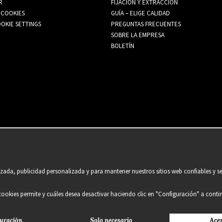
R
FIJACIÓN Y EXTRACCIÓN
 COOKIES
GUÍA – ELIGE CALIDAD
OKIE SETTINGS
PREGUNTAS FRECUENTES
SOBRE LA EMPRESA
BOLETÍN
ada, publicidad personalizada y para mantener nuestros sitios web confiables y se
 cookies permite y cuáles desea desactivar haciendo clic en "Configuración" a conti
uración
Solo necesario
Ace
2021 Delightful Hair