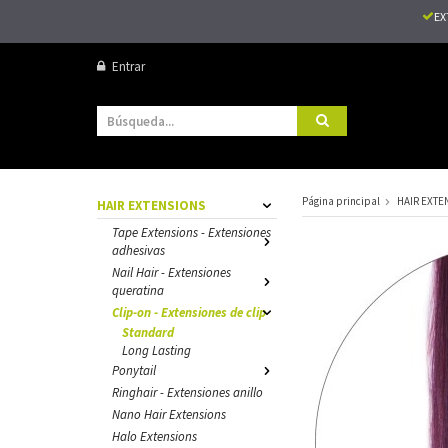
EX
Entrar
Página principal
HAIR EXTE
HAIR EXTENSIONS
Tape Extensions - Extensiones
adhesivas
Nail Hair - Extensiones
queratina
Clip-on - Extensiones de clip
Standard
Long Lasting
Ponytail
Ringhair - Extensiones anillo
Nano Hair Extensions
Halo Extensions