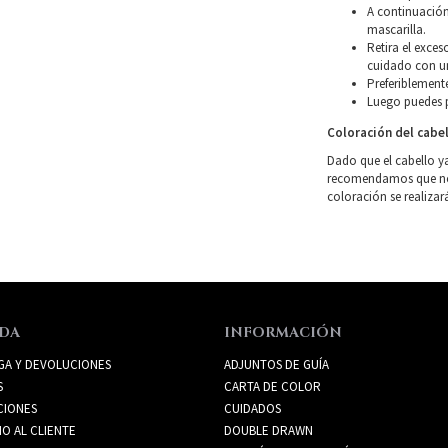
A continuación
mascarilla.
Retira el exce
cuidado con un
Preferiblemente
Luego puedes p
Coloración del cabe
Dado que el cabello y
recomendamos que no l
coloración se realizar
DA
INFORMACIÓN
GA Y DEVOLUCIONES
ADJUNTOS DE GUÍA
S
CARTA DE COLOR
CIONES
CUIDADOS
IO AL CLIENTE
DOUBLE DRAWN