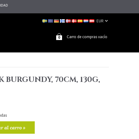
LIDAD
Carro de compras vacío
0
K BURGUNDY, 70CM, 130G,
ndas
r al carro »