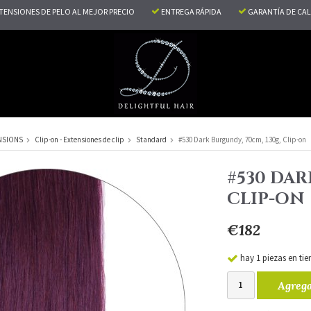
TENSIONES DE PELO AL MEJOR PRECIO
ENTREGA RÁPIDA
GARANTÍA DE CA
NSIONS
Clip-on - Extensiones de clip
Standard
#530 Dark Burgundy, 70cm, 130g, Clip-on
#530 DAR
CLIP-ON
€182
hay 1 piezas en tie
Agrega