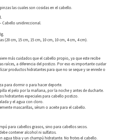
pinzas las cuales son cosidas en el cabello.
l.
 Cabello unidireccional.
0g.
as (20 cm, 15 cm, 15 cm, 10 cm, 10 cm, 4 cm, 4 cm).
uiere más cuidados que el cabello propio, ya que este recibe
las raíces, a diferencia del postizo. Por eso es importante cuidar
tilizar productos hidratantes para que no se seque y se enrede o
za para dormir o para hacer deporte.
pilla el pelo por la mañana, por la noche y antes de ducharte.
os hidratantes especiales para cabello postizo.
alada y el agua con cloro.
blemente mascarillas, sérum o aceite para el cabello.
o
ampú para cabellos grasos, sino para cabellos secos.
ebe contener alcohol ni sulfatos.
n agua tibia y un champú hidratante. No frotes el cabello.