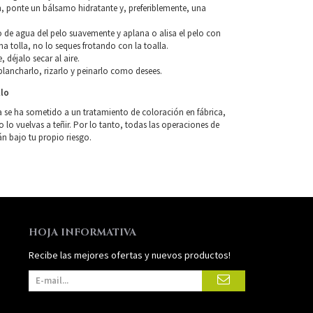
, ponte un bálsamo hidratante y, preferiblemente, una
so de agua del pelo suavemente y aplana o alisa el pelo con
a tolla, no lo seques frotando con la toalla.
, déjalo secar al aire.
lancharlo, rizarlo y peinarlo como desees.
llo
a se ha sometido a un tratamiento de coloración en fábrica,
o vuelvas a teñir. Por lo tanto, todas las operaciones de
án bajo tu propio riesgo.
HOJA INFORMATIVA
Recibe las mejores ofertas y nuevos productos!