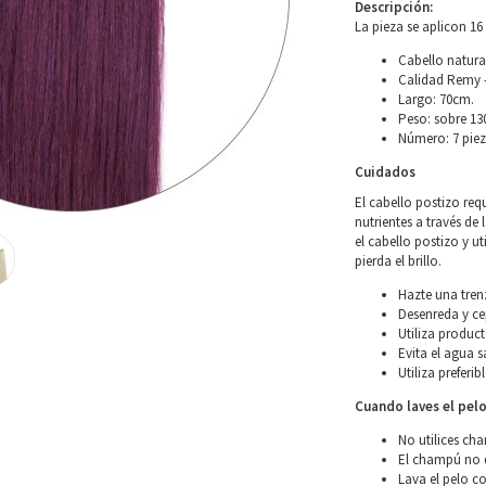
Descripción:
La pieza se aplicon 16 
Cabello natura
Calidad Remy –
Largo: 70cm.
Peso: sobre 13
Número: 7 piez
Cuidados
El cabello postizo req
nutrientes a través de 
el cabello postizo y u
pierda el brillo.
Hazte una tren
Desenreda y ce
Utiliza product
Evita el agua s
Utiliza preferi
Cuando laves el pel
No utilices ch
El champú no d
Lava el pelo co