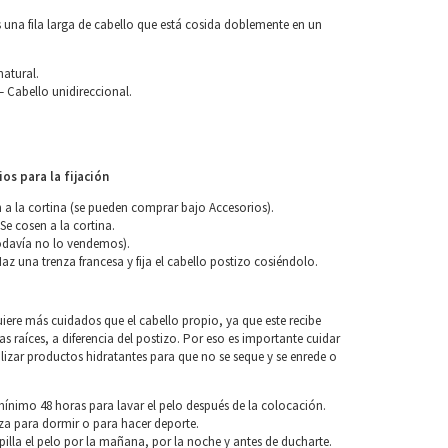
 una fila larga de cabello que está cosida doblemente en un
natural.
 Cabello unidireccional.
os para la fijación
n a la cortina (se pueden comprar bajo Accesorios).
 Se cosen a la cortina.
davía no lo vendemos).
Haz una trenza francesa y fija el cabello postizo cosiéndolo.
uiere más cuidados que el cabello propio, ya que este recibe
las raíces, a diferencia del postizo. Por eso es importante cuidar
tilizar productos hidratantes para que no se seque y se enrede o
nimo 48 horas para lavar el pelo después de la colocación.
za para dormir o para hacer deporte.
pilla el pelo por la mañana, por la noche y antes de ducharte.