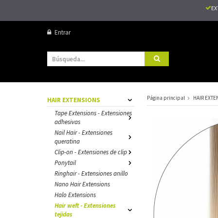
EX
Entrar
Página principal
HAIR EXTE
HAIR EXTENSIONS
Tape Extensions - Extensiones
adhesivas
Nail Hair - Extensiones
queratina
Clip-on - Extensiones de clip
Ponytail
Ringhair - Extensiones anillo
Nano Hair Extensions
Halo Extensions
Hair weft - Extensiones
tejidas