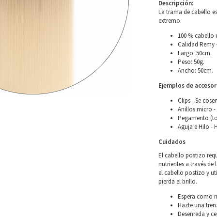
Descripción:
La trama de cabello es
extremo.
100 % cabello 
Calidad Remy –
Largo: 50cm.
Peso: 50g.
Ancho: 50cm.
Ejemplos de accesori
Clips - Se cose
Anillos micro -
Pegamento (to
Aguja e Hilo - 
Cuidados
El cabello postizo req
nutrientes a través de 
el cabello postizo y u
pierda el brillo.
Espera como mí
Hazte una tren
Desenreda y ce