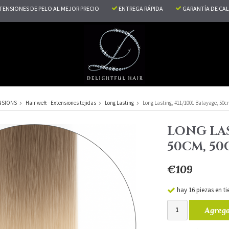
TENSIONES DE PELO AL MEJOR PRECIO
ENTREGA RÁPIDA
GARANTÍA DE CA
NSIONS
Hair weft - Extensiones tejidas
Long Lasting
Long Lasting, #11/1001 Balayage, 50c
LONG LAS
50CM, 50
€109
hay 16 piezas en t
Agrega