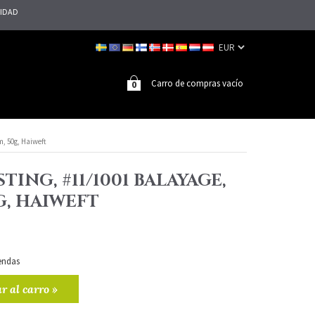
LIDAD
Carro de compras vacío
0
m, 50g, Haiweft
TING, #11/1001 BALAYAGE,
G, HAIWEFT
iendas
r al carro »