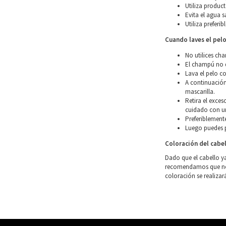
Utiliza product
Evita el agua s
Utiliza preferi
Cuando laves el pel
No utilices ch
El champú no d
Lava el pelo co
A continuación
mascarilla.
Retira el exce
cuidado con un
Preferiblemente
Luego puedes p
Coloración del cabe
Dado que el cabello y
recomendamos que no l
coloración se realizar