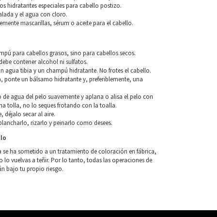
os hidratantes especiales para cabello postizo.
alada y el agua con cloro.
blemente mascarillas, sérum o aceite para el cabello.
o
ampú para cabellos grasos, sino para cabellos secos.
ebe contener alcohol ni sulfatos.
n agua tibia y un champú hidratante. No frotes el cabello.
, ponte un bálsamo hidratante y, preferiblemente, una
so de agua del pelo suavemente y aplana o alisa el pelo con
a tolla, no lo seques frotando con la toalla.
, déjalo secar al aire.
lancharlo, rizarlo y peinarlo como desees.
llo
a se ha sometido a un tratamiento de coloración en fábrica,
o vuelvas a teñir. Por lo tanto, todas las operaciones de
án bajo tu propio riesgo.