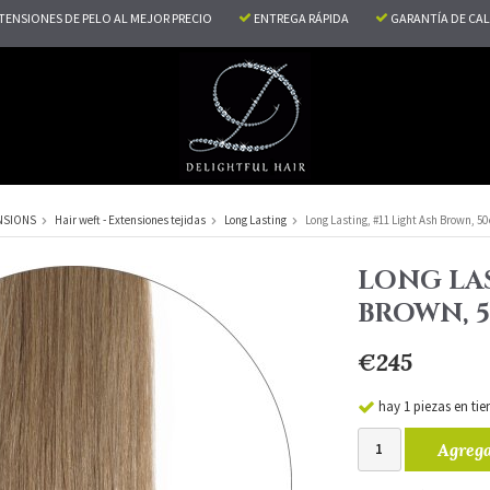
TENSIONES DE PELO AL MEJOR PRECIO
ENTREGA RÁPIDA
GARANTÍA DE CA
NSIONS
Hair weft - Extensiones tejidas
Long Lasting
Long Lasting, #11 Light Ash Brown, 50 
LONG LAS
BROWN, 5
€245
hay 1 piezas en tie
Agrega