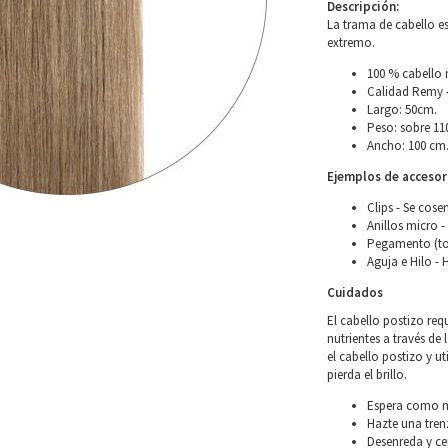
Descripción:
La trama de cabello es
extremo.
100 % cabello 
Calidad Remy –
Largo: 50cm.
Peso: sobre 11
Ancho: 100 cm
Ejemplos de accesori
Clips - Se cose
Anillos micro -
Pegamento (to
Aguja e Hilo - 
Cuidados
El cabello postizo req
nutrientes a través de 
el cabello postizo y u
pierda el brillo.
Espera como mí
Hazte una tren
Desenreda y ce