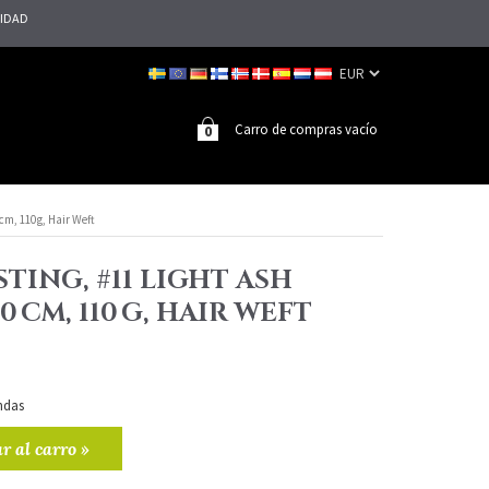
LIDAD
Carro de compras vacío
0
cm, 110 g, Hair Weft
TING, #11 LIGHT ASH
0 CM, 110 G, HAIR WEFT
ndas
r al carro »