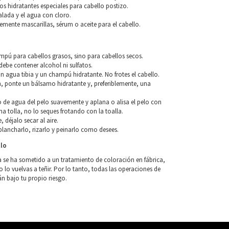
os hidratantes especiales para cabello postizo.
alada y el agua con cloro.
blemente mascarillas, sérum o aceite para el cabello.
o
ampú para cabellos grasos, sino para cabellos secos.
ebe contener alcohol ni sulfatos.
n agua tibia y un champú hidratante. No frotes el cabello.
, ponte un bálsamo hidratante y, preferiblemente, una
so de agua del pelo suavemente y aplana o alisa el pelo con
a tolla, no lo seques frotando con la toalla.
, déjalo secar al aire.
lancharlo, rizarlo y peinarlo como desees.
llo
a se ha sometido a un tratamiento de coloración en fábrica,
o vuelvas a teñir. Por lo tanto, todas las operaciones de
án bajo tu propio riesgo.