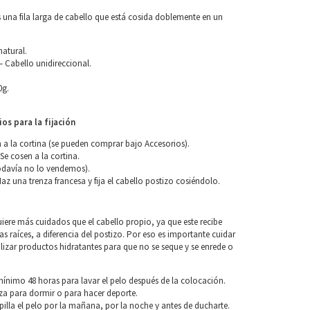
 una fila larga de cabello que está cosida doblemente en un
natural.
 Cabello unidireccional.
0g.
.
os para la fijación
n a la cortina (se pueden comprar bajo Accesorios).
 Se cosen a la cortina.
davía no lo vendemos).
Haz una trenza francesa y fija el cabello postizo cosiéndolo.
uiere más cuidados que el cabello propio, ya que este recibe
las raíces, a diferencia del postizo. Por eso es importante cuidar
tilizar productos hidratantes para que no se seque y se enrede o
nimo 48 horas para lavar el pelo después de la colocación.
za para dormir o para hacer deporte.
pilla el pelo por la mañana, por la noche y antes de ducharte.