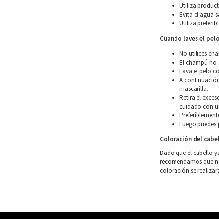
Utiliza product
Evita el agua s
Utiliza preferi
Cuando laves el pel
No utilices ch
El champú no d
Lava el pelo co
A continuación
mascarilla.
Retira el exce
cuidado con un
Preferiblemente
Luego puedes p
Coloración del cabe
Dado que el cabello y
recomendamos que no l
coloración se realizar