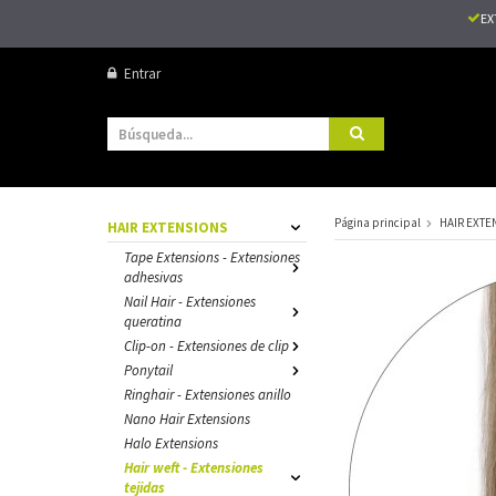
EX
Entrar
Página principal
HAIR EXTE
HAIR EXTENSIONS
Tape Extensions - Extensiones
adhesivas
Nail Hair - Extensiones
queratina
Clip-on - Extensiones de clip
Ponytail
Ringhair - Extensiones anillo
Nano Hair Extensions
Halo Extensions
Hair weft - Extensiones
tejidas