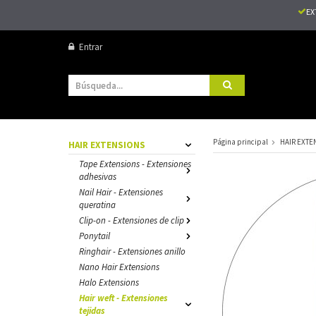
EX
Entrar
Página principal
HAIR EXTE
HAIR EXTENSIONS
Tape Extensions - Extensiones
adhesivas
Nail Hair - Extensiones
queratina
Clip-on - Extensiones de clip
Ponytail
Ringhair - Extensiones anillo
Nano Hair Extensions
Halo Extensions
Hair weft - Extensiones
tejidas