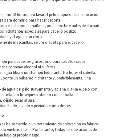
nimo 48 horas para lavar el pelo después de la colocación.
za para dormir o para hacer deporte.
pilla el pelo por la mañana, por la noche y antes de ducharte.
os hidratantes especiales para cabello postizo.
alada y el agua con cloro.
blemente mascarillas, sérum o aceite para el cabello.
o
ampú para cabellos grasos, sino para cabellos secos.
ebe contener alcohol ni sulfatos.
n agua tibia y un champú hidratante. No frotes el cabello.
, ponte un bálsamo hidratante y, preferiblemente, una
so de agua del pelo suavemente y aplana o alisa el pelo con
a tolla, no lo seques frotando con la toalla.
, déjalo secar al aire.
lancharlo, rizarlo y peinarlo como desees.
llo
a se ha sometido a un tratamiento de coloración en fábrica,
o vuelvas a teñir. Por lo tanto, todas las operaciones de
án bajo tu propio riesgo.