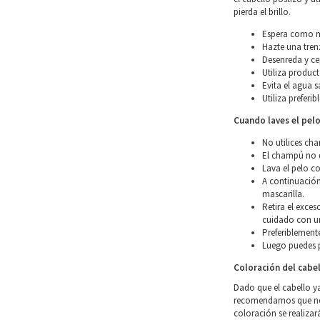
pierda el brillo.
Espera como mí
Hazte una tren
Desenreda y ce
Utiliza product
Evita el agua s
Utiliza preferi
Cuando laves el pel
No utilices ch
El champú no d
Lava el pelo co
A continuación
mascarilla.
Retira el exce
cuidado con un
Preferiblemente
Luego puedes p
Coloración del cabe
Dado que el cabello y
recomendamos que no l
coloración se realizar