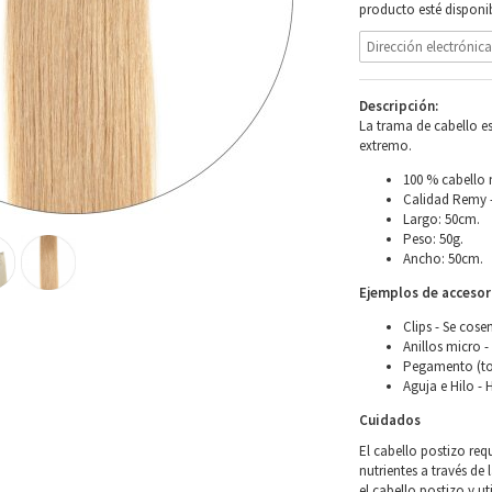
producto esté disponib
Descripción:
La trama de cabello es
extremo.
100 % cabello 
Calidad Remy –
Largo: 50cm.
Peso: 50g.
Ancho: 50cm.
Ejemplos de accesori
Clips - Se cose
Anillos micro -
Pegamento (to
Aguja e Hilo - 
Cuidados
El cabello postizo req
nutrientes a través de 
el cabello postizo y u