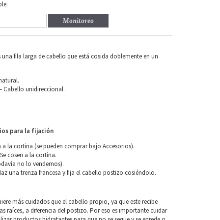
le.
Monitoreo
 una fila larga de cabello que está cosida doblemente en un
natural.
 Cabello unidireccional.
os para la fijación
n a la cortina (se pueden comprar bajo Accesorios).
 Se cosen a la cortina.
davía no lo vendemos).
Haz una trenza francesa y fija el cabello postizo cosiéndolo.
uiere más cuidados que el cabello propio, ya que este recibe
las raíces, a diferencia del postizo. Por eso es importante cuidar
tilizar productos hidratantes para que no se seque y se enrede o