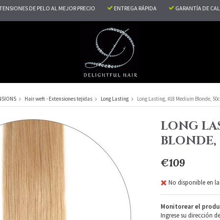
TENSIONES DE PELO AL MEJOR PRECIO
ENTREGA RÁPIDA
GARANTÍA DE CA
NSIONS
Hair weft - Extensiones tejidas
Long Lasting
Long Lasting, #18 Medium Blonde, 50c
LONG LAS
BLONDE, 
€109
No disponible en la
Monitorear el produ
Ingrese su dirección d