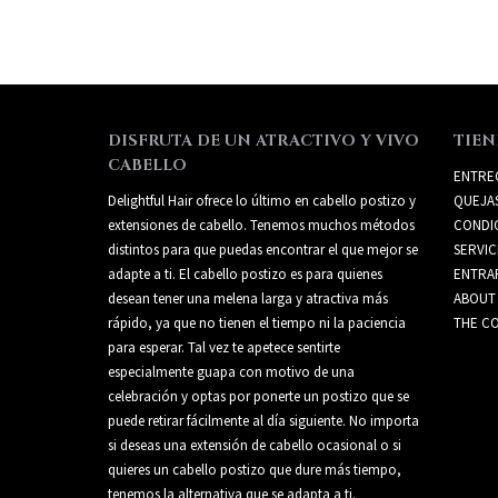
DISFRUTA DE UN ATRACTIVO Y VIVO
TIEN
CABELLO
ENTRE
Delightful Hair ofrece lo último en cabello postizo y
QUEJA
extensiones de cabello. Tenemos muchos métodos
CONDI
distintos para que puedas encontrar el que mejor se
SERVIC
adapte a ti. El cabello postizo es para quienes
ENTRA
desean tener una melena larga y atractiva más
ABOUT
rápido, ya que no tienen el tiempo ni la paciencia
THE CO
para esperar. Tal vez te apetece sentirte
especialmente guapa con motivo de una
celebración y optas por ponerte un postizo que se
puede retirar fácilmente al día siguiente. No importa
si deseas una extensión de cabello ocasional o si
quieres un cabello postizo que dure más tiempo,
tenemos la alternativa que se adapta a ti.