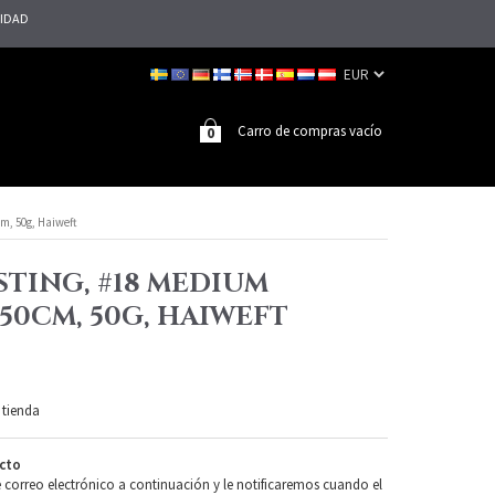
LIDAD
Carro de compras vacío
0
m, 50g, Haiweft
TING, #18 MEDIUM
50CM, 50G, HAIWEFT
 tienda
cto
e correo electrónico a continuación y le notificaremos cuando el