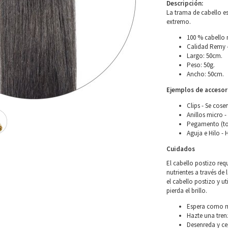
Descripción:
La trama de cabello es
extremo.
100 % cabello 
Calidad Remy –
Largo: 50cm.
Peso: 50g.
Ancho: 50cm.
Ejemplos de accesori
Clips - Se cose
Anillos micro -
Pegamento (to
Aguja e Hilo - 
Cuidados
El cabello postizo req
nutrientes a través de 
el cabello postizo y u
pierda el brillo.
Espera como mí
Hazte una tren
Desenreda y ce