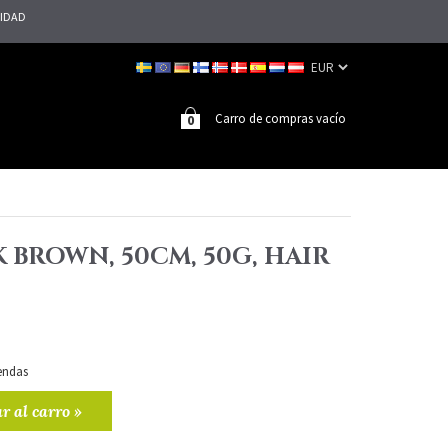
LIDAD
Carro de compras vacío
0
K BROWN, 50CM, 50G, HAIR
iendas
r al carro »