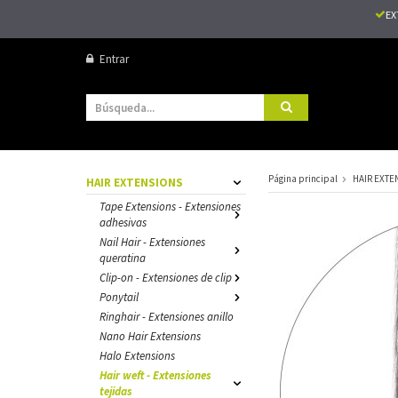
EX
Entrar
Página principal
HAIR EXTE
HAIR EXTENSIONS
Tape Extensions - Extensiones
adhesivas
Nail Hair - Extensiones
queratina
Clip-on - Extensiones de clip
Ponytail
Ringhair - Extensiones anillo
Nano Hair Extensions
Halo Extensions
Hair weft - Extensiones
tejidas