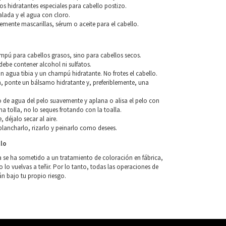
os hidratantes especiales para cabello postizo.
alada y el agua con cloro.
blemente mascarillas, sérum o aceite para el cabello.
o
ampú para cabellos grasos, sino para cabellos secos.
ebe contener alcohol ni sulfatos.
n agua tibia y un champú hidratante. No frotes el cabello.
, ponte un bálsamo hidratante y, preferiblemente, una
so de agua del pelo suavemente y aplana o alisa el pelo con
a tolla, no lo seques frotando con la toalla.
, déjalo secar al aire.
lancharlo, rizarlo y peinarlo como desees.
llo
a se ha sometido a un tratamiento de coloración en fábrica,
o vuelvas a teñir. Por lo tanto, todas las operaciones de
án bajo tu propio riesgo.