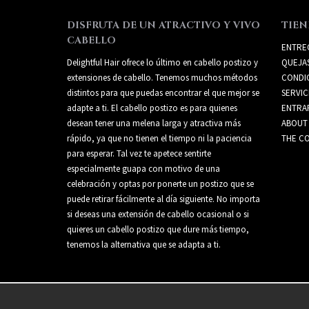
DISFRUTA DE UN ATRACTIVO Y VIVO
TIEN
CABELLO
ENTRE
Delightful Hair ofrece lo último en cabello postizo y
QUEJA
extensiones de cabello. Tenemos muchos métodos
CONDI
distintos para que puedas encontrar el que mejor se
SERVIC
adapte a ti. El cabello postizo es para quienes
ENTRA
desean tener una melena larga y atractiva más
ABOUT
rápido, ya que no tienen el tiempo ni la paciencia
THE CO
para esperar. Tal vez te apetece sentirte
especialmente guapa con motivo de una
celebración y optas por ponerte un postizo que se
puede retirar fácilmente al día siguiente. No importa
si deseas una extensión de cabello ocasional o si
quieres un cabello postizo que dure más tiempo,
tenemos la alternativa que se adapta a ti.