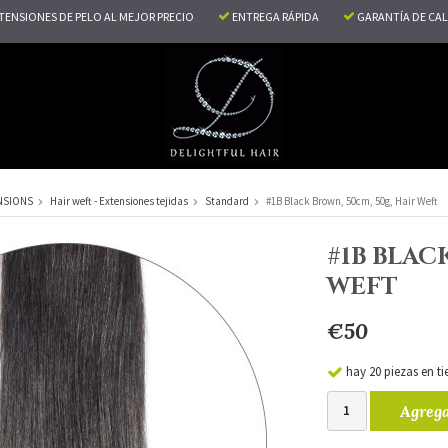
TENSIONES DE PELO AL MEJOR PRECIO
ENTREGA RÁPIDA
GARANTÍA DE CA
NSIONS
Hair weft - Extensiones tejidas
Standard
#1B Black Brown, 50cm, 50g, Hair Weft
#1B BLAC
WEFT
€50
hay 20 piezas en t
Agrega