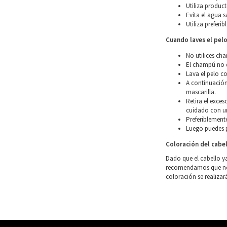
Utiliza product
Evita el agua s
Utiliza preferi
Cuando laves el pel
No utilices ch
El champú no d
Lava el pelo co
A continuación
mascarilla.
Retira el exce
cuidado con un
Preferiblemente
Luego puedes p
Coloración del cabe
Dado que el cabello y
recomendamos que no l
coloración se realizar