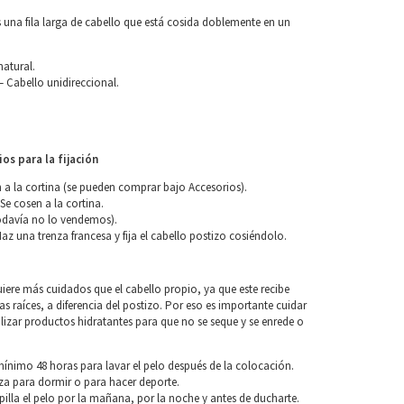
 una fila larga de cabello que está cosida doblemente en un
natural.
 Cabello unidireccional.
os para la fijación
n a la cortina (se pueden comprar bajo Accesorios).
 Se cosen a la cortina.
davía no lo vendemos).
Haz una trenza francesa y fija el cabello postizo cosiéndolo.
uiere más cuidados que el cabello propio, ya que este recibe
las raíces, a diferencia del postizo. Por eso es importante cuidar
tilizar productos hidratantes para que no se seque y se enrede o
nimo 48 horas para lavar el pelo después de la colocación.
za para dormir o para hacer deporte.
pilla el pelo por la mañana, por la noche y antes de ducharte.