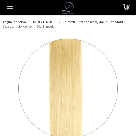
Página principal
HAIR EXTENSIONS
Hair weft - Extensiones tejidas
Standard
#613 Light Blonde, 50cm, 50g, Haiweft
El producto ha sido añadido a su carrito