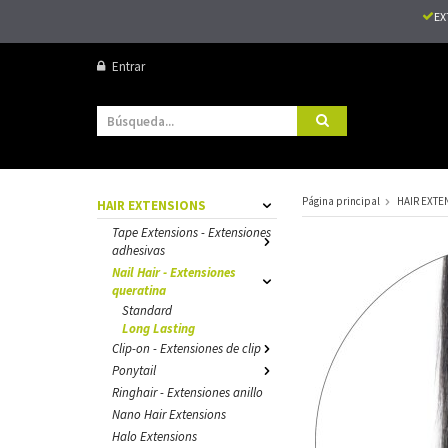
EX
Entrar
Página principal
HAIR EXTE
HAIR EXTENSIONS
Tape Extensions - Extensiones
adhesivas
Nail Hair - Extensiones
queratina
Standard
Long Lasting
Clip-on - Extensiones de clip
Ponytail
Ringhair - Extensiones anillo
Nano Hair Extensions
Halo Extensions