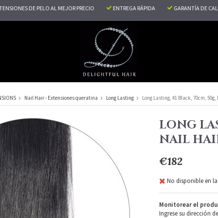
TENSIONES DE PELO AL MEJOR PRECIO
ENTREGA RÁPIDA
GARANTÍA DE CA
NSIONS
Nail Hair - Extensiones queratina
Long Lasting
Long Lasting, #1 Black, 70cm, 50g, 
LONG LAS
NAIL HAI
€182
No disponible en la
Monitorear el produ
Ingrese su dirección d