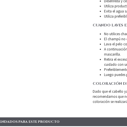
Desenreda y ce
Utiliza product
Evita el agua s
Utiliza preferi
CUANDO LAVES E
No utilices ch
El champú no d
Lava el pelo co
A continuación
mascarilla.
Retira el exce
cuidado con un
Preferiblemente
Luego puedes p
COLORACIÓN D
Dado que el cabello y
recomendamos que no l
coloración se realizar
ENDADOS PARA ESTE PRODUCTO