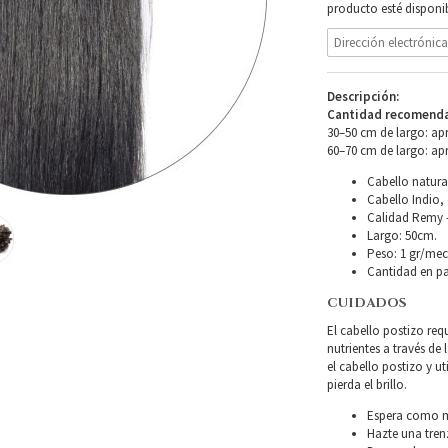
producto esté disponib
Descripción:
Cantidad recomendad
30–50 cm de largo: ap
60–70 cm de largo: ap
Cabello natura
Cabello Indio, 
Calidad Remy –
Largo: 50cm.
Peso: 1 gr/mech
Cantidad en pa
CUIDADOS
El cabello postizo req
nutrientes a través de 
el cabello postizo y u
pierda el brillo.
Espera como mí
Hazte una tren