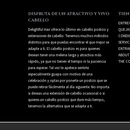
DISFRUTA DE UN ATRACTIVO Y VIVO
TIEN
CABELLO
ENTRE
Delightful Hair ofrece lo último en cabello postizo y
QUEJA
extensiones de cabello. Tenemos muchos métodos
CONDI
distintos para que puedas encontrar el que mejor se
SERVIC
adapte a ti. El cabello postizo es para quienes
ENTRA
desean tener una melena larga y atractiva más
ABOUT
rápido, ya que no tienen el tiempo ni la paciencia
THE CO
para esperar. Tal vez te apetece sentirte
especialmente guapa con motivo de una
celebración y optas por ponerte un postizo que se
puede retirar fácilmente al día siguiente. No importa
si deseas una extensión de cabello ocasional o si
quieres un cabello postizo que dure más tiempo,
tenemos la alternativa que se adapta a ti.