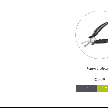
Remover Alica
€9.99
Info
C