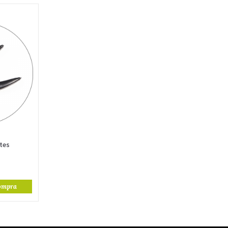
tes
ompra