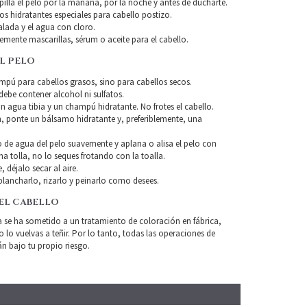
pilla el pelo por la mañana, por la noche y antes de ducharte.
os hidratantes especiales para cabello postizo.
alada y el agua con cloro.
blemente mascarillas, sérum o aceite para el cabello.
L PELO
ampú para cabellos grasos, sino para cabellos secos.
ebe contener alcohol ni sulfatos.
n agua tibia y un champú hidratante. No frotes el cabello.
, ponte un bálsamo hidratante y, preferiblemente, una
so de agua del pelo suavemente y aplana o alisa el pelo con
a tolla, no lo seques frotando con la toalla.
, déjalo secar al aire.
lancharlo, rizarlo y peinarlo como desees.
EL CABELLO
a se ha sometido a un tratamiento de coloración en fábrica,
o vuelvas a teñir. Por lo tanto, todas las operaciones de
án bajo tu propio riesgo.