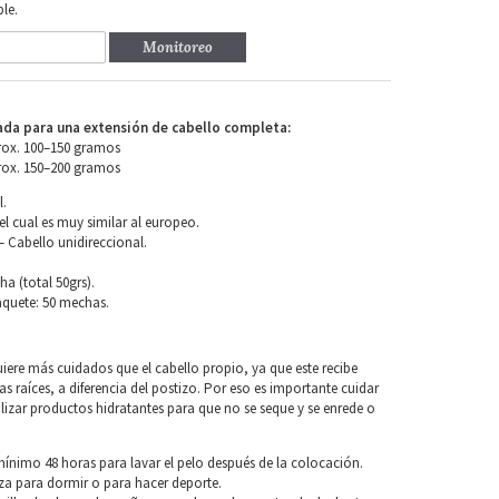
le.
Monitoreo
a para una extensión de cabello completa:
rox. 100–150 gramos
rox. 150–200 gramos
l.
el cual es muy similar al europeo.
 Cabello unidireccional.
a (total 50grs).
quete: 50 mechas.
uiere más cuidados que el cabello propio, ya que este recibe
las raíces, a diferencia del postizo. Por eso es importante cuidar
tilizar productos hidratantes para que no se seque y se enrede o
nimo 48 horas para lavar el pelo después de la colocación.
za para dormir o para hacer deporte.