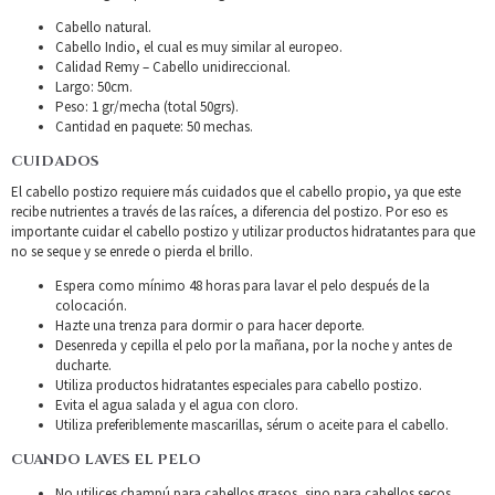
Cabello natural.
Cabello Indio, el cual es muy similar al europeo.
Calidad Remy – Cabello unidireccional.
Largo: 50cm.
Peso: 1 gr/mecha (total 50grs).
Cantidad en paquete: 50 mechas.
CUIDADOS
El cabello postizo requiere más cuidados que el cabello propio, ya que este
recibe nutrientes a través de las raíces, a diferencia del postizo. Por eso es
importante cuidar el cabello postizo y utilizar productos hidratantes para que
no se seque y se enrede o pierda el brillo.
Espera como mínimo 48 horas para lavar el pelo después de la
colocación.
Hazte una trenza para dormir o para hacer deporte.
Desenreda y cepilla el pelo por la mañana, por la noche y antes de
ducharte.
Utiliza productos hidratantes especiales para cabello postizo.
Evita el agua salada y el agua con cloro.
Utiliza preferiblemente mascarillas, sérum o aceite para el cabello.
CUANDO LAVES EL PELO
No utilices champú para cabellos grasos, sino para cabellos secos.