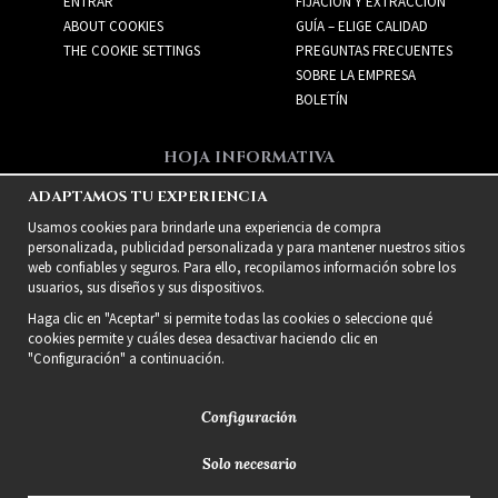
ENTRAR
FIJACIÓN Y EXTRACCIÓN
ABOUT COOKIES
GUÍA – ELIGE CALIDAD
THE COOKIE SETTINGS
PREGUNTAS FRECUENTES
SOBRE LA EMPRESA
BOLETÍN
HOJA INFORMATIVA
Recibe las mejores ofertas
ADAPTAMOS TU EXPERIENCIA
y nuevos productos!
Usamos cookies para brindarle una experiencia de compra
personalizada, publicidad personalizada y para mantener nuestros sitios
web confiables y seguros. Para ello, recopilamos información sobre los
usuarios, sus diseños y sus dispositivos.
Haga clic en "Aceptar" si permite todas las cookies o seleccione qué
cookies permite y cuáles desea desactivar haciendo clic en
"Configuración" a continuación.
Configuración
Solo necesario
2021 Delightful Hair