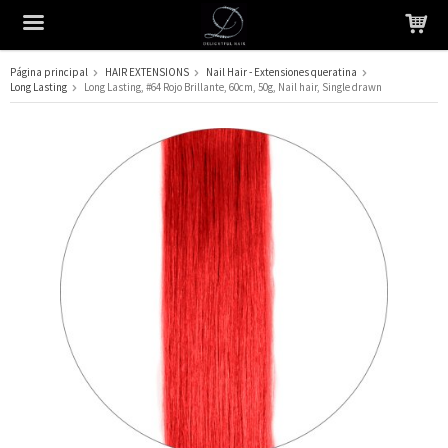
Página principal
HAIR EXTENSIONS
Nail Hair - Extensiones queratina
Long Lasting
Long Lasting, #64 Rojo Brillante, 60cm, 50g, Nail hair, Single drawn
El producto ha sido añadido a su carrito