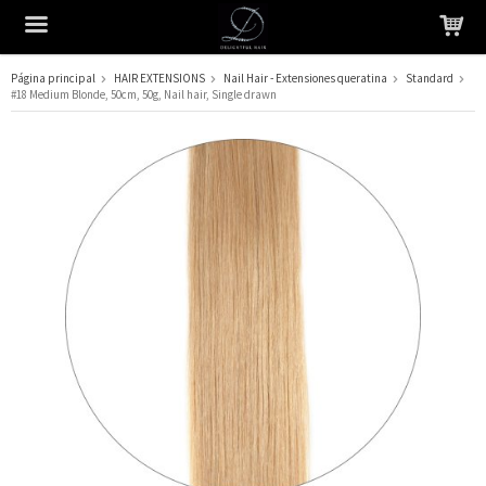
Página principal
HAIR EXTENSIONS
Nail Hair - Extensiones queratina
Standard
#18 Medium Blonde, 50cm, 50g, Nail hair, Single drawn
El producto ha sido añadido a su carrito