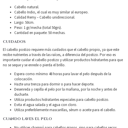
Cabello natural.
Cabello Indio, el cual es muy similar al europeo.
Calidad Remy – Cabello unidireccional.
Largo: 50cm.
Peso: 1 gr/mecha (total 50grs).
Cantidad en paquete: 50 mechas.
CUIDADOS
El cabello postizo requiere más cuidados que el cabello propio, ya que este
recibe nutrientes a través de las raíces, a diferencia del postizo. Por eso es
importante cuidar el cabello postizo y utilizar productos hidratantes para que
no se seque y se enrede o pierda el brillo.
Espera como mínimo 48 horas para lavar el pelo después de la
colocación.
Hazte una trenza para dormir o para hacer deporte.
Desenreda y cepilla el pelo por la mañana, por la noche y antes de
ducharte.
Utiliza productos hidratantes especiales para cabello postizo.
Evita el agua salada y el agua con cloro.
Utiliza preferiblemente mascarillas, sérum o aceite para el cabello.
CUANDO LAVES EL PELO
No utilices champú para cabellos grasos, sino para cabellos secos.