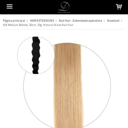
Página principal
HAIR EXTENSIONS
Nail Hair - Extensiones queratina
Standard
#18 Medium Blonde, 50cm, 50g, Natural Wave Nail Hair
El producto ha sido añadido a su carrito