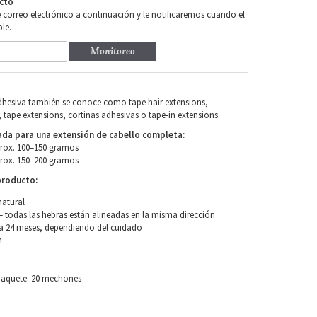
cto
e correo electrónico a continuación y le notificaremos cuando el
le.
Monitoreo
adhesiva también se conoce como tape hair extensions,
 tape extensions, cortinas adhesivas o tape-in extensions.
a para una extensión de cabello completa:
prox. 100–150 gramos
prox. 150–200 gramos
producto:
natural
 todas las hebras están alineadas en la misma dirección
a 24 meses, dependiendo del cuidado
m
paquete: 20 mechones