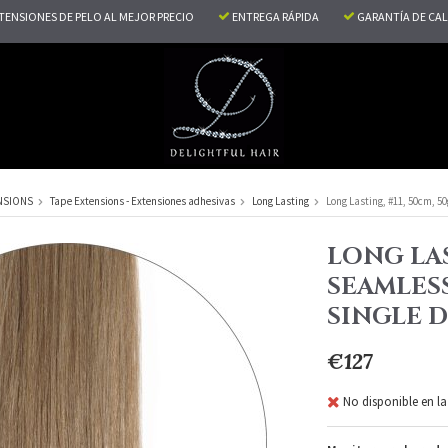
TENSIONES DE PELO AL MEJOR PRECIO
ENTREGA RÁPIDA
GARANTÍA DE CA
NSIONS
Tape Extensions - Extensiones adhesivas
Long Lasting
Long Lasting, #11, 50cm, 5
LONG LAS
SEAMLESS
SINGLE 
€127
No disponible en la