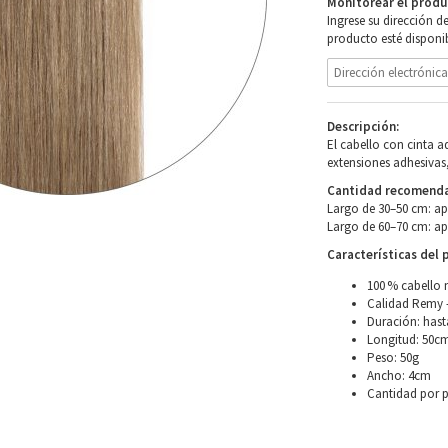
Monitorear el produ
Ingrese su dirección d
producto esté disponib
Descripción:
El cabello con cinta 
extensiones adhesivas,
Cantidad recomendad
Largo de 30–50 cm: a
Largo de 60–70 cm: a
Características del 
100 % cabello 
Calidad Remy –
Duración: hast
Longitud: 50c
Peso: 50g
Ancho: 4cm
Cantidad por 