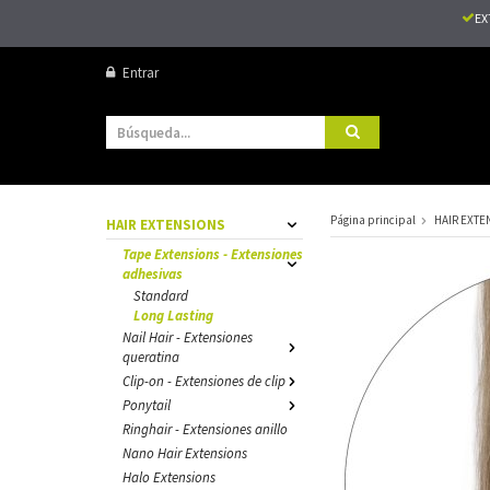
EX
Entrar
Página principal
HAIR EXTE
HAIR EXTENSIONS
Tape Extensions - Extensiones
adhesivas
Standard
Long Lasting
Nail Hair - Extensiones
queratina
Clip-on - Extensiones de clip
Ponytail
Ringhair - Extensiones anillo
Nano Hair Extensions
Halo Extensions