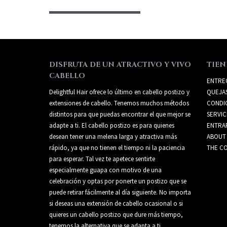
DISFRUTA DE UN ATRACTIVO Y VIVO
TIEN
CABELLO
ENTRE
Delightful Hair ofrece lo último en cabello postizo y
QUEJA
extensiones de cabello. Tenemos muchos métodos
CONDI
distintos para que puedas encontrar el que mejor se
SERVIC
adapte a ti. El cabello postizo es para quienes
ENTRA
desean tener una melena larga y atractiva más
ABOUT
rápido, ya que no tienen el tiempo ni la paciencia
THE CO
para esperar. Tal vez te apetece sentirte
especialmente guapa con motivo de una
celebración y optas por ponerte un postizo que se
puede retirar fácilmente al día siguiente. No importa
si deseas una extensión de cabello ocasional o si
quieres un cabello postizo que dure más tiempo,
tenemos la alternativa que se adapta a ti.