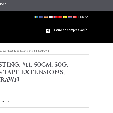
LIDAD
Carro de compras vacío
0
0g, Seamless Tape Extensions, Single drawn
TING, #11, 50CM, 50G,
 TAPE EXTENSIONS,
DRAWN
 tienda