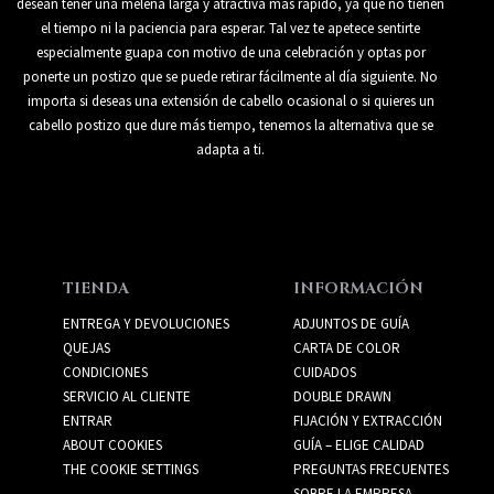
desean tener una melena larga y atractiva más rápido, ya que no tienen
el tiempo ni la paciencia para esperar. Tal vez te apetece sentirte
especialmente guapa con motivo de una celebración y optas por
ponerte un postizo que se puede retirar fácilmente al día siguiente. No
importa si deseas una extensión de cabello ocasional o si quieres un
cabello postizo que dure más tiempo, tenemos la alternativa que se
adapta a ti.
TIENDA
INFORMACIÓN
ENTREGA Y DEVOLUCIONES
ADJUNTOS DE GUÍA
QUEJAS
CARTA DE COLOR
CONDICIONES
CUIDADOS
SERVICIO AL CLIENTE
DOUBLE DRAWN
ENTRAR
FIJACIÓN Y EXTRACCIÓN
ABOUT COOKIES
GUÍA – ELIGE CALIDAD
THE COOKIE SETTINGS
PREGUNTAS FRECUENTES
SOBRE LA EMPRESA