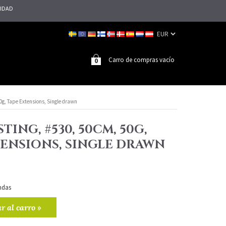
LIDAD
Carro de compras vacío
0
50g, Tape Extensions, Single drawn
TING, #530, 50CM, 50G,
TENSIONS, SINGLE DRAWN
ndas
r al carro »