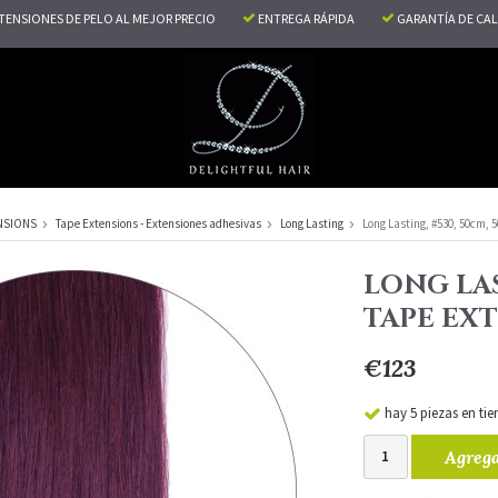
TENSIONES DE PELO AL MEJOR PRECIO
ENTREGA RÁPIDA
GARANTÍA DE CA
NSIONS
Tape Extensions - Extensiones adhesivas
Long Lasting
Long Lasting, #530, 50cm, 
LONG LAS
TAPE EX
€123
hay 5 piezas en tie
Agrega