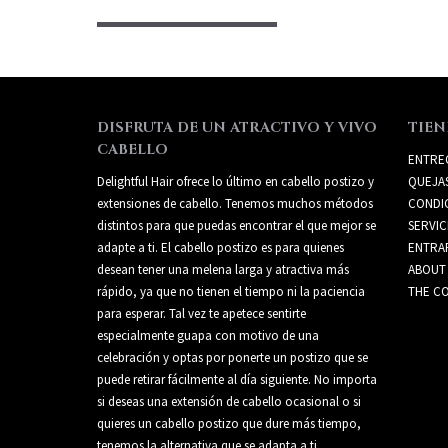
DISFRUTA DE UN ATRACTIVO Y VIVO
TIEN
CABELLO
ENTRE
Delightful Hair ofrece lo último en cabello postizo y
QUEJA
extensiones de cabello. Tenemos muchos métodos
CONDI
distintos para que puedas encontrar el que mejor se
SERVIC
adapte a ti. El cabello postizo es para quienes
ENTRA
desean tener una melena larga y atractiva más
ABOUT
rápido, ya que no tienen el tiempo ni la paciencia
THE CO
para esperar. Tal vez te apetece sentirte
especialmente guapa con motivo de una
celebración y optas por ponerte un postizo que se
puede retirar fácilmente al día siguiente. No importa
si deseas una extensión de cabello ocasional o si
quieres un cabello postizo que dure más tiempo,
tenemos la alternativa que se adapta a ti.