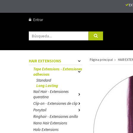
EX
Entrar
Página principal
HAIR EXTE
HAIR EXTENSIONS
Tape Extensions - Extensiones
adhesivas
Standard
Long Lasting
Nail Hair - Extensiones
queratina
Clip-on - Extensiones de clip
Ponytail
Ringhair - Extensiones anillo
Nano Hair Extensions
Halo Extensions