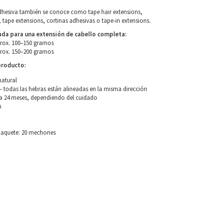
adhesiva también se conoce como tape hair extensions,
 tape extensions, cortinas adhesivas o tape-in extensions.
a para una extensión de cabello completa:
prox. 100–150 gramos
prox. 150–200 gramos
producto:
natural
 todas las hebras están alineadas en la misma dirección
a 24 meses, dependiendo del cuidado
m
paquete: 20 mechones