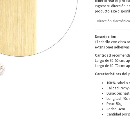
Monitorear el produ
Ingrese su dirección d
producto esté disponib
Descripción:
El cabello con cinta 
extensiones adhesivas,
Cantidad recomendad
Largo de 30–50 cm: a
Largo de 60–70 cm: a
Características del 
100 % cabello 
Calidad Remy –
Duración: hast
Longitud: 40c
Peso: 50g
Ancho: 4cm
Cantidad por 