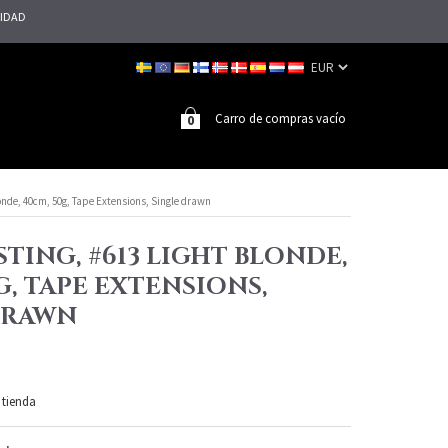
LIDAD
Carro de compras vacío
0
londe, 40cm, 50g, Tape Extensions, Single drawn
TING, #613 LIGHT BLONDE,
G, TAPE EXTENSIONS,
DRAWN
 tienda