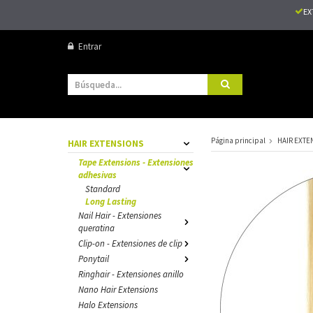
EX
Entrar
Página principal
HAIR EXTE
HAIR EXTENSIONS
Tape Extensions - Extensiones
adhesivas
Standard
Long Lasting
Nail Hair - Extensiones
queratina
Clip-on - Extensiones de clip
Ponytail
Ringhair - Extensiones anillo
Nano Hair Extensions
Halo Extensions