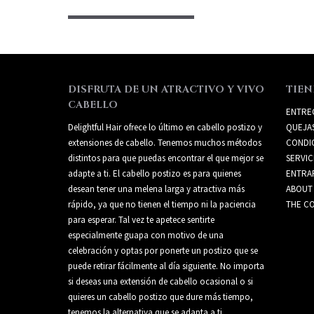
DISFRUTA DE UN ATRACTIVO Y VIVO
TIEN
CABELLO
ENTRE
Delightful Hair ofrece lo último en cabello postizo y
QUEJA
extensiones de cabello. Tenemos muchos métodos
CONDI
distintos para que puedas encontrar el que mejor se
SERVIC
adapte a ti. El cabello postizo es para quienes
ENTRA
desean tener una melena larga y atractiva más
ABOUT
rápido, ya que no tienen el tiempo ni la paciencia
THE CO
para esperar. Tal vez te apetece sentirte
especialmente guapa con motivo de una
celebración y optas por ponerte un postizo que se
puede retirar fácilmente al día siguiente. No importa
si deseas una extensión de cabello ocasional o si
quieres un cabello postizo que dure más tiempo,
tenemos la alternativa que se adapta a ti.