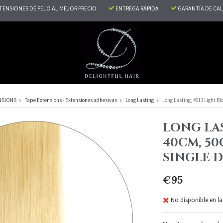
TENSIONES DE PELO AL MEJOR PRECIO
ENTREGA RÁPIDA
GARANTÍA DE CA
NSIONS
Tape Extensions - Extensiones adhesivas
Long Lasting
Long Lasting, #613 Light B
LONG LAS
40CM, 50
SINGLE 
€95
No disponible en la