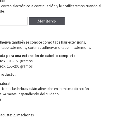
cto
e correo electrónico a continuación y le notificaremos cuando el
le.
Monitoreo
adhesiva también se conoce como tape hair extensions,
 tape extensions, cortinas adhesivas o tape-in extensions.
a para una extensión de cabello completa:
prox. 100–150 gramos
prox. 150–200 gramos
producto:
natural
 todas las hebras están alineadas en la misma dirección
a 24 meses, dependiendo del cuidado
m
paquete: 20 mechones