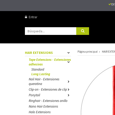
EX
Entrar
Página principal
HAIR EXTE
HAIR EXTENSIONS
Tape Extensions - Extensiones
adhesivas
Standard
Long Lasting
Nail Hair - Extensiones
queratina
Clip-on - Extensiones de clip
Ponytail
Ringhair - Extensiones anillo
Nano Hair Extensions
Halo Extensions