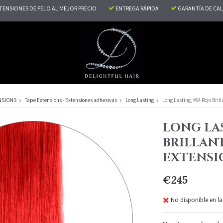
TENSIONES DE PELO AL MEJOR PRECIO
ENTREGA RÁPIDA
GARANTÍA DE CA
NSIONS
Tape Extensions - Extensiones adhesivas
Long Lasting
Long Lasting, #64 Rojo Bril
LONG LAS
BRILLANT
EXTENSI
€245
No disponible en la