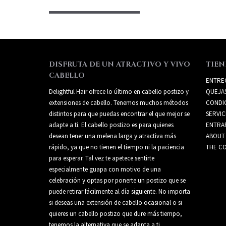
DISFRUTA DE UN ATRACTIVO Y VIVO
TIEN
CABELLO
ENTRE
Delightful Hair ofrece lo último en cabello postizo y
QUEJA
extensiones de cabello. Tenemos muchos métodos
CONDI
distintos para que puedas encontrar el que mejor se
SERVIC
adapte a ti. El cabello postizo es para quienes
ENTRA
desean tener una melena larga y atractiva más
ABOUT
rápido, ya que no tienen el tiempo ni la paciencia
THE CO
para esperar. Tal vez te apetece sentirte
especialmente guapa con motivo de una
celebración y optas por ponerte un postizo que se
puede retirar fácilmente al día siguiente. No importa
si deseas una extensión de cabello ocasional o si
quieres un cabello postizo que dure más tiempo,
tenemos la alternativa que se adapta a ti.