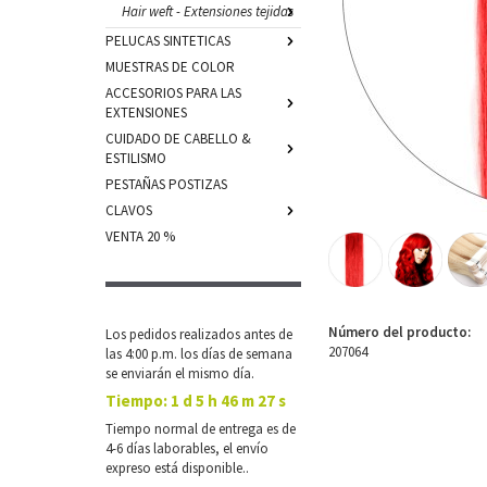
Hair weft - Extensiones tejidas
PELUCAS SINTETICAS
MUESTRAS DE COLOR
ACCESORIOS PARA LAS
EXTENSIONES
CUIDADO DE CABELLO &
ESTILISMO
PESTAÑAS POSTIZAS
CLAVOS
VENTA 20 %
Número del producto:
Los pedidos realizados antes de
207064
las 4:00 p.m. los días de semana
se enviarán el mismo día.
Tiempo:
1 d 5 h 46 m 27 s
Tiempo normal de entrega es de
4-6 días laborables, el envío
expreso está disponible..