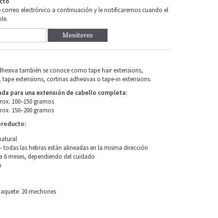
cto
e correo electrónico a continuación y le notificaremos cuando el
le.
Monitoreo
adhesiva también se conoce como tape hair extensions,
 tape extensions, cortinas adhesivas o tape-in extensions.
a para una extensión de cabello completa:
prox. 100–150 gramos
prox. 150–200 gramos
producto:
natural
 todas las hebras están alineadas en la misma dirección
a 6 meses, dependiendo del cuidado
m
paquete: 20 mechones