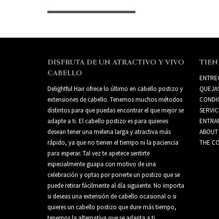
DISFRUTA DE UN ATRACTIVO Y VIVO
TIEN
CABELLO
ENTRE
Delightful Hair ofrece lo último en cabello postizo y
QUEJA
extensiones de cabello. Tenemos muchos métodos
CONDI
distintos para que puedas encontrar el que mejor se
SERVIC
adapte a ti. El cabello postizo es para quienes
ENTRA
desean tener una melena larga y atractiva más
ABOUT
rápido, ya que no tienen el tiempo ni la paciencia
THE CO
para esperar. Tal vez te apetece sentirte
especialmente guapa con motivo de una
celebración y optas por ponerte un postizo que se
puede retirar fácilmente al día siguiente. No importa
si deseas una extensión de cabello ocasional o si
quieres un cabello postizo que dure más tiempo,
tenemos la alternativa que se adapta a ti.