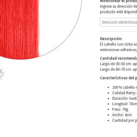
Monitorear el produ
Ingrese su dirección d
producto esté disponib
Descripción:
El cabello con cinta 
extensiones adhesivas,
Cantidad recomendad
Largo de 30–50 cm: a
Largo de 60–70 cm: a
Características del 
100 % cabello 
Calidad Remy –
Duración: hast
Longitud: 70c
Peso: 70g
Ancho: 4cm
Cantidad por 