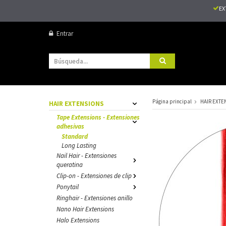
EX
Entrar
Página principal
HAIR EXTE
HAIR EXTENSIONS
Tape Extensions - Extensiones
adhesivas
Standard
Long Lasting
Nail Hair - Extensiones
queratina
Clip-on - Extensiones de clip
Ponytail
Ringhair - Extensiones anillo
Nano Hair Extensions
Halo Extensions