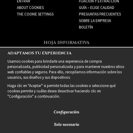
ENTRAR
FIJACIÓN Y EXTRACCIÓN
ABOUT COOKIES
GUÍA – ELIGE CALIDAD
THE COOKIE SETTINGS
PREGUNTAS FRECUENTES
SOBRE LA EMPRESA
BOLETÍN
HOJA INFORMATIVA
Recibe las mejores ofertas
ADAPTAMOS TU EXPERIENCIA
y nuevos productos!
Usamos cookies para brindarle una experiencia de compra
personalizada, publicidad personalizada y para mantener nuestros sitios
web confiables y seguros. Para ello, recopilamos información sobre los
usuarios, sus diseños y sus dispositivos.
Haga clic en "Aceptar" si permite todas las cookies o seleccione qué
cookies permite y cuáles desea desactivar haciendo clic en
"Configuración" a continuación.
Configuración
Solo necesario
2021 Delightful Hair