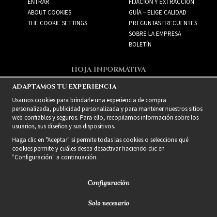
ENTRAR
FIJACIÓN Y EXTRACCIÓN
ABOUT COOKIES
GUÍA – ELIGE CALIDAD
THE COOKIE SETTINGS
PREGUNTAS FRECUENTES
SOBRE LA EMPRESA
BOLETÍN
HOJA INFORMATIVA
Recibe las mejores ofertas
ADAPTAMOS TU EXPERIENCIA
y nuevos productos!
Usamos cookies para brindarle una experiencia de compra
personalizada, publicidad personalizada y para mantener nuestros sitios
web confiables y seguros. Para ello, recopilamos información sobre los
usuarios, sus diseños y sus dispositivos.
Haga clic en "Aceptar" si permite todas las cookies o seleccione qué
cookies permite y cuáles desea desactivar haciendo clic en
"Configuración" a continuación.
Configuración
Solo necesario
2021 Delightful Hair