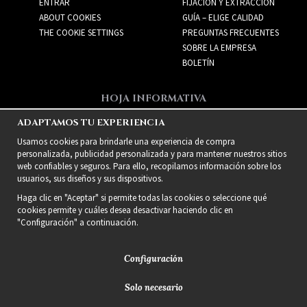
ENTRAR
FIJACIÓN Y EXTRACCIÓN
ABOUT COOKIES
GUÍA – ELIGE CALIDAD
THE COOKIE SETTINGS
PREGUNTAS FRECUENTES
SOBRE LA EMPRESA
BOLETÍN
HOJA INFORMATIVA
Recibe las mejores ofertas
ADAPTAMOS TU EXPERIENCIA
y nuevos productos!
Usamos cookies para brindarle una experiencia de compra
personalizada, publicidad personalizada y para mantener nuestros sitios
web confiables y seguros. Para ello, recopilamos información sobre los
usuarios, sus diseños y sus dispositivos.
Haga clic en "Aceptar" si permite todas las cookies o seleccione qué
cookies permite y cuáles desea desactivar haciendo clic en
"Configuración" a continuación.
Configuración
Solo necesario
2021 Delightful Hair